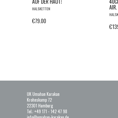
AUF DER HAUT!
40CM
AIR.
HALSKETTEN
HALS
€
79.00
€
13
UK Umahan Karakan
Krohnskamp 72
22301 Hamburg
Tel.: +49 171 - 142 47 98
info@umahan-karakan.de