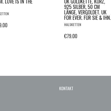
UK GOLDKETTE, KURZ,
. LOVE IS IN THE
925 SILBER, 50 CM
LÄNGE, VERGOLDET. UK
KETTEN
FOR EVER. FÜR SIE & IHN.
9.00
HALSKETTEN
€
79.00
KONTAKT